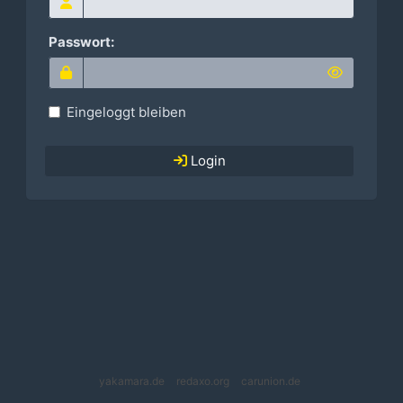
Passwort:
Eingeloggt bleiben
Login
yakamara.de
redaxo.org
carunion.de